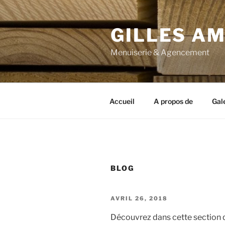
Aller
au
GILLES A
contenu
principal
Menuiserie & Agencement
Accueil
A propos de
Gal
BLOG
PUBLIÉ
AVRIL 26, 2018
LE
Découvrez dans cette section q