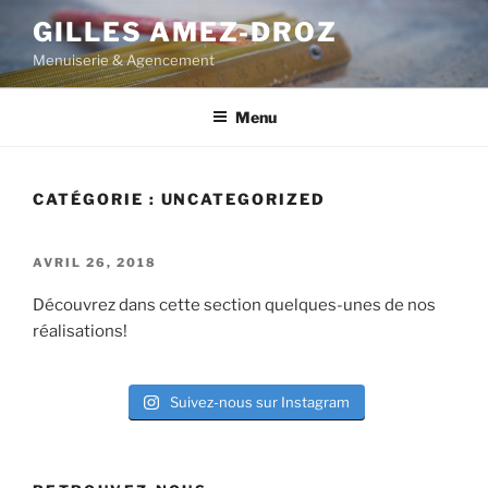
Aller
GILLES AMEZ-DROZ
au
Menuiserie & Agencement
contenu
principal
Menu
CATÉGORIE :
UNCATEGORIZED
PUBLIÉ
AVRIL 26, 2018
LE
Découvrez dans cette section quelques-unes de nos
réalisations!
Suivez-nous sur Instagram