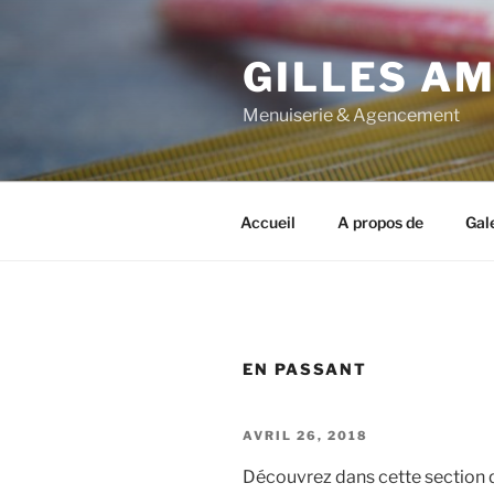
Aller
au
GILLES A
contenu
principal
Menuiserie & Agencement
Accueil
A propos de
Gal
EN PASSANT
PUBLIÉ
AVRIL 26, 2018
LE
Découvrez dans cette section q